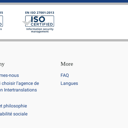
ny
More
mes-nous
FAQ
 choisir l’agence de
Langues
n Intertranslations
et philosophie
bilité sociale