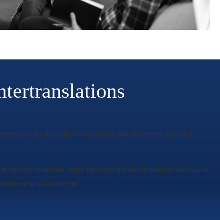
ntertranslations
services de traduction de confiance par certaines des plus
e service clientèle, notre technologie de traduction exclusive
ifférence par vous-même.