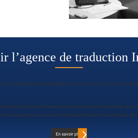
r l’agence de traduction I
et localisation Intertranslations a été choisie pour fournir des 
privilégié pour de nombreuses personnes sont l’excellence de notr
vrez les avantages uniques d’Intertranslations et constatez la d
En savoir plus