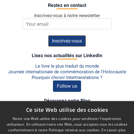
Restez en contact
Inscrivez-vous à notre newsletter
Email address
Lisez nos actualités sur LinkedIn
Le livre le plus traduit du monde
Journée internationale de commémoration de l'Holocauste
Pourquoi choisir Intertranslations ?
Follow us
Découvrez notre Blog
Ce site Web utilise des cookies
Intertranslations reçoit la certification ISO 18587:2017 pour la post-
édition de traduction automatique
Notre site Web utilise des cookies pour améliorer l'expérience
Post-édition de la traduction automatique et certification ISO
utilisateur. En utilisant notre site Web, vous acceptez tous les cookies
18587:2017
conformément à notre Politique relative aux cookies.
En savoir plus