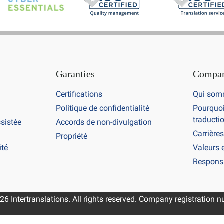
Garanties
Compa
Certifications
Qui som
Politique de confidentialité
Pourquoi
traductio
ssistée
Accords de non-divulgation
Carrières
Propriété
ité
Valeurs 
Responsa
26 Intertranslations. All rights reserved. Company registration