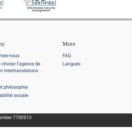
ny
More
mes-nous
FAQ
 choisir l’agence de
Langues
n Intertranslations
et philosophie
bilité sociale
 number 7700513