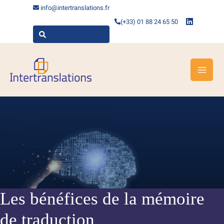
Skip
info@intertranslations.fr
to
(+33) 01 88 24 65 50
content
Les bénéfices de la mémoire
de traduction